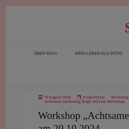
Zum
Inhalt
springen
(Enter
drücken)
ÜBER MICH
MEIN LEBEN ALS INTRO
19 August 2024
Sonja Rötzel
Workshops
achtsame berührung
,
Birgit Stötzel
,
Workshop
Workshop „Achtsame 
am 20.10.2024