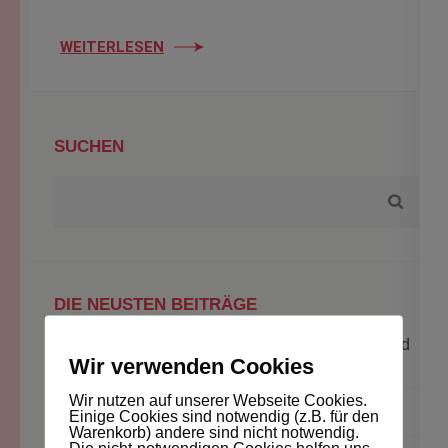
WEITERLESEN
SUCHEN
DIE NEUSTEN BEITRÄGE
Jahresrückblick 2025: Wundervolle Eindrücke und
Wir verwenden Cookies
Erfahrungen
Wir nutzen auf unserer Webseite Cookies.
Timmi und das raschelnde Geschenkpapier
Einige Cookies sind notwendig (z.B. für den
Warenkorb) andere sind nicht notwendig.