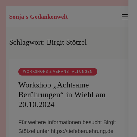
Zum
Sonja's Gedankenwelt
Inhalt
springen
(Enter
Schlagwort:
Birgit Stötzel
drücken)
WORKSHOPS & VERANSTALTUNGEN
Workshop „Achtsame
Berührungen“ in Wiehl am
20.10.2024
Für weitere Informationen besucht Birgit
Stötzel unter https://tiefeberuehrung.de