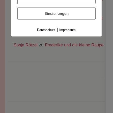
zu
Society
Frederike und der laute Geburtstag
Einstellungen
KW44/2025: Alle TCS-Blogartikel - The Content
zu
Society
Frederike und die Nacht voller
|
Datenschutz
Impressum
Geräusche
zu
Sonja Rötzel
Frederike und die kleine Raupe