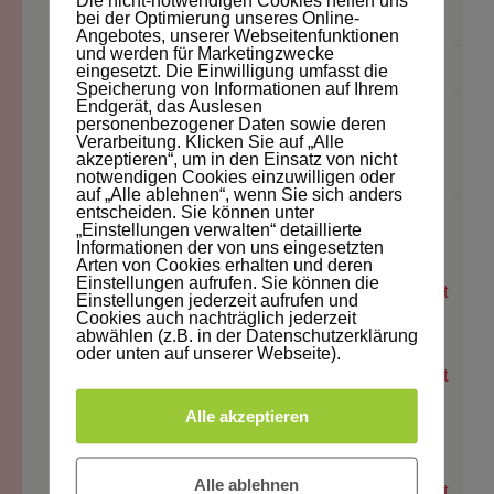
Die nicht-notwendigen Cookies helfen uns
Frederike und der mutige Schlittenmoment
bei der Optimierung unseres Online-
Angebotes, unserer Webseitenfunktionen
und werden für Marketingzwecke
Frederike trifft den Nikolaus
eingesetzt. Die Einwilligung umfasst die
Speicherung von Informationen auf Ihrem
Endgerät, das Auslesen
Frederike und der verschwundene
personenbezogener Daten sowie deren
Verarbeitung. Klicken Sie auf „Alle
Plätzchenausstecher
akzeptieren“, um in den Einsatz von nicht
notwendigen Cookies einzuwilligen oder
auf „Alle ablehnen“, wenn Sie sich anders
entscheiden. Sie können unter
„Einstellungen verwalten“ detaillierte
DIE LETZTEN KOMMENTARE
Informationen der von uns eingesetzten
Arten von Cookies erhalten und deren
Einstellungen aufrufen. Sie können die
KW49/2025: Alle TCS-Blogartikel - The Content
Einstellungen jederzeit aufrufen und
Cookies auch nachträglich jederzeit
zu
Society
Frederike trifft den Nikolaus
abwählen (z.B. in der Datenschutzerklärung
oder unten auf unserer Webseite).
KW48/2025: Alle TCS-Blogartikel - The Content
zu
Society
Frederike und die wundersame
Alle akzeptieren
Vorweihnachtszeit
Alle ablehnen
KW44/2025: Alle TCS-Blogartikel - The Content