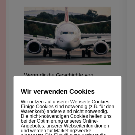
Wenn dir die Geschichte von
Sascha gefallen hat, lass ihm bitte
Wir verwenden Cookies
einen netten Kommentar da.
Wir nutzen auf unserer Webseite Cookies.
Einige Cookies sind notwendig (z.B. für den
Warenkorb) andere sind nicht notwendig.
Die nicht-notwendigen Cookies helfen uns
bei der Optimierung unseres Online-
Angebotes, unserer Webseitenfunktionen
und werden für Marketingzwecke