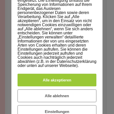
eingesetzt. Die Einwilligung umfasst die
Speicherung von Informationen auf Ihrem
Endgerät, das Auslesen
personenbezogener Daten sowie deren
Verarbeitung. Klicken Sie auf „Alle
akzeptieren“, um in den Einsatz von nicht
notwendigen Cookies einzuwilligen oder
SCHREIBE EINEN
auf „Alle ablehnen“, wenn Sie sich anders
entscheiden. Sie können unter
KOMMENTAR
„Einstellungen verwalten“ detaillierte
Informationen der von uns eingesetzten
Arten von Cookies erhalten und deren
Deine E-Mail-Adresse wird nicht
Einstellungen aufrufen. Sie können die
Einstellungen jederzeit aufrufen und
veröffentlicht.
Erforderliche Felder
Cookies auch nachträglich jederzeit
abwählen (z.B. in der Datenschutzerklärung
sind mit
*
markiert
oder unten auf unserer Webseite).
Kommentar
Alle akzeptieren
Alle ablehnen
Einstellungen