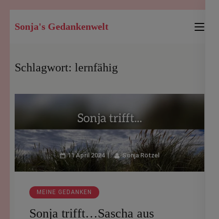
Zum
Sonja's Gedankenwelt
Inhalt
springen
(Enter
Schlagwort:
lernfähig
drücken)
11 April 2024
Sonja Rötzel
MEINE GEDANKEN
Sonja trifft…Sascha aus