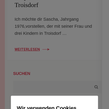
Troisdorf
Ich möchte dir Sascha, Jahrgang
1976,vorstellen, der mit seiner Frau und
drei Kindern in Troisdorf …
WEITERLESEN
SUCHEN
Wir verwenden Cookies