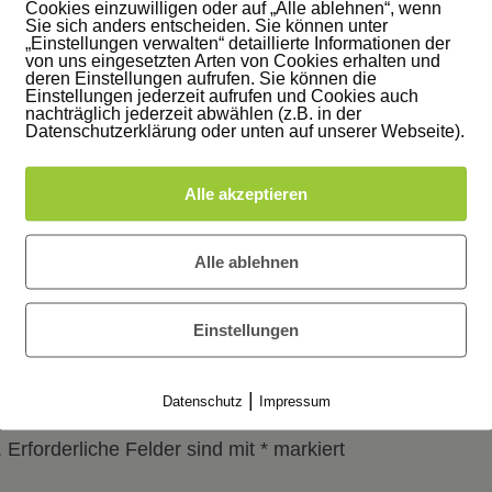
ich, eine Tasse Kaffee trinken
Cookies einzuwilligen oder auf „Alle ablehnen“, wenn
Sie sich anders entscheiden. Sie können unter
„Einstellungen verwalten“ detaillierte Informationen der
 Gefühle schreiben
von uns eingesetzten Arten von Cookies erhalten und
deren Einstellungen aufrufen. Sie können die
Einstellungen jederzeit aufrufen und Cookies auch
nachträglich jederzeit abwählen (z.B. in der
deine Liebe zu dir selbst. Du wirst dich
Datenschutzerklärung oder unten auf unserer Webseite).
Alle akzeptieren
Alle ablehnen
weitere Gedankensprünge
Einstellungen
NTAR
|
Datenschutz
Impressum
.
Erforderliche Felder sind mit
*
markiert