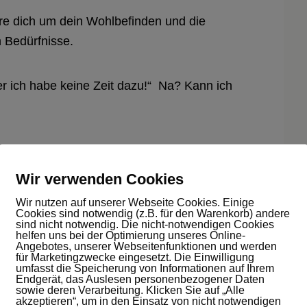
re dich um dein Wohlbefinden und die
n Bedürfnisse.
er ich habe keine Zeit dazu!“ Na? Kann ich
h um sich zu kümmern. Lass es am Anfang nur
, wo es nur um dich geht.
Wir verwenden Cookies
Wir nutzen auf unserer Webseite Cookies. Einige
Cookies sind notwendig (z.B. für den Warenkorb) andere
sind nicht notwendig. Die nicht-notwendigen Cookies
helfen uns bei der Optimierung unseres Online-
Angebotes, unserer Webseitenfunktionen und werden
für Marketingzwecke eingesetzt. Die Einwilligung
umfasst die Speicherung von Informationen auf Ihrem
Endgerät, das Auslesen personenbezogener Daten
sowie deren Verarbeitung. Klicken Sie auf „Alle
akzeptieren“, um in den Einsatz von nicht notwendigen