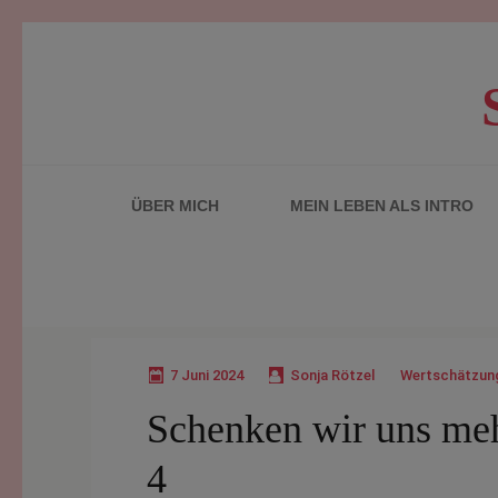
Zum
Inhalt
springen
(Enter
drücken)
ÜBER MICH
MEIN LEBEN ALS INTRO
7 Juni 2024
Sonja Rötzel
Wertschätzun
Schenken wir uns meh
4