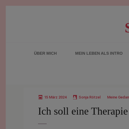
Zum
Inhalt
springen
(Enter
drücken)
ÜBER MICH
MEIN LEBEN ALS INTRO
15 März 2024
Sonja Rötzel
Meine Geda
Ich soll eine Therapi