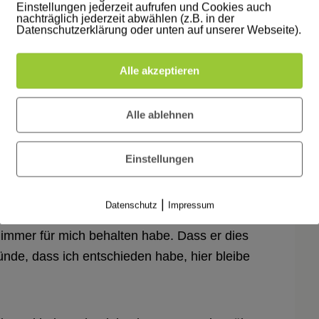
Einstellungen jederzeit aufrufen und Cookies auch
nachträglich jederzeit abwählen (z.B. in der
Datenschutzerklärung oder unten auf unserer Webseite).
Alle akzeptieren
Alle ablehnen
Einstellungen
 Therapeut, zu erzählen, warum ich zu ihm
nliegen. Im Gespräch hat man gemerkt, wie
|
Datenschutz
Impressum
gehört hat. Durch gezieltes Fragen habe ich
t immer für mich behalten habe. Dass er dies
ünde, dass ich entschieden habe, hier bleibe