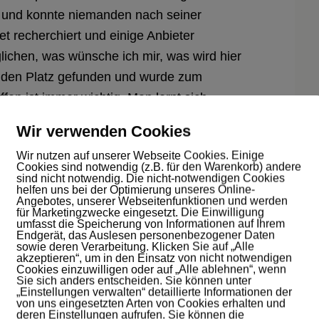
e und konnte niemanden nach seiner
et recherchiert und einige Anbieter
ichen, was wünsche ich mir, was wird hier
enden Platz gefunden und wurde zum
fen ist immer wichtig. Man lernt sich
ch diesem Termin, ob es Sinn macht
Wir verwenden Cookies
wichtig Vertrauen zu meinem Gegenüber zu
Wir nutzen auf unserer Webseite Cookies. Einige
ance dieses Vertrauen aufzubauen, würde ich
Cookies sind notwendig (z.B. für den Warenkorb) andere
sind nicht notwendig. Die nicht-notwendigen Cookies
helfen uns bei der Optimierung unseres Online-
Angebotes, unserer Webseitenfunktionen und werden
für Marketingzwecke eingesetzt. Die Einwilligung
umfasst die Speicherung von Informationen auf Ihrem
Endgerät, das Auslesen personenbezogener Daten
sowie deren Verarbeitung. Klicken Sie auf „Alle
akzeptieren“, um in den Einsatz von nicht notwendigen
Cookies einzuwilligen oder auf „Alle ablehnen“, wenn
Sie sich anders entscheiden. Sie können unter
„Einstellungen verwalten“ detaillierte Informationen der
von uns eingesetzten Arten von Cookies erhalten und
deren Einstellungen aufrufen. Sie können die